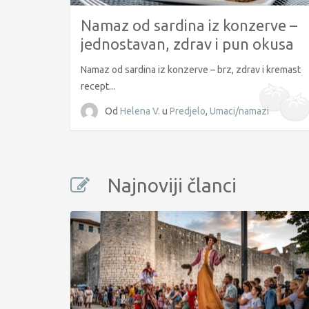
Namaz od sardina iz konzerve –
jednostavan, zdrav i pun okusa
Namaz od sardina iz konzerve – brz, zdrav i kremast
recept...
Od
Helena V.
u
Predjelo
,
Umaci/namazi
Najnoviji članci