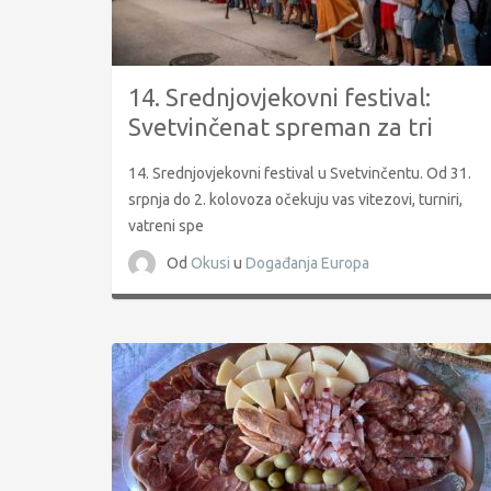
14. Srednjovjekovni festival:
Svetvinčenat spreman za tri
dana povijesne čarolije
14. Srednjovjekovni festival u Svetvinčentu. Od 31.
srpnja do 2. kolovoza očekuju vas vitezovi, turniri,
vatreni spe
Od
Okusi
u
Događanja
Europa