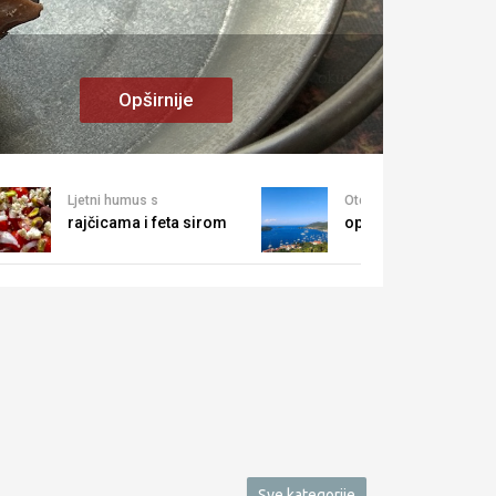
Opširn
Opširnije
Ljetni humus s
Otoci za
rajčicama i feta sirom
opuštanje na Jadran
Sve kategorije