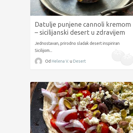
Datulje punjene cannoli kremom
– sicilijanski desert u zdravijem
izdanju
Jednostavan, prirodno sladak desert inspiriran
Sicilijom...
Od
Helena V.
u
Desert