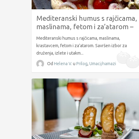
Mediteranski humus s rajčicama,
maslinama, fetom i za’atarom –
idealan za druženja i party stol
Mediteranski humus s rajčicama, maslinama,
krastavcem, fetom i za'atarom. Savršen izbor za
druženja, izlete i utakm...
Od
Helena V.
u
Prilog
,
Umaci/namazi