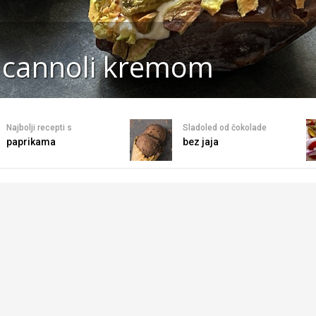
e cannoli kremom
Najbolji recepti s
Sladoled od čokolade
paprikama
bez jaja