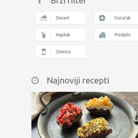
Brzi filter
Desert
Doručak
Napitak
Predjelo
Zimnica
Najnoviji recepti