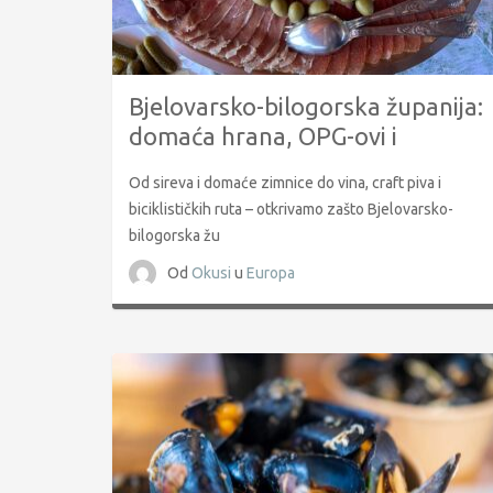
Bjelovarsko-bilogorska županija:
domaća hrana, OPG-ovi i
autentični doživljaji Bilogore
Od sireva i domaće zimnice do vina, craft piva i
biciklističkih ruta – otkrivamo zašto Bjelovarsko-
bilogorska žu
Od
Okusi
u
Europa