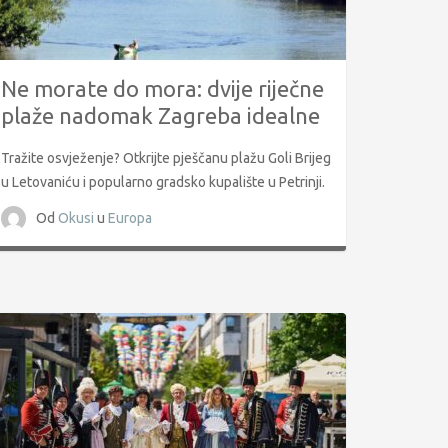
Ne morate do mora: dvije riječne
plaže nadomak Zagreba idealne
za osvježenje tijekom ljeta
Tražite osvježenje? Otkrijte pješčanu plažu Goli Brijeg
u Letovaniću i popularno gradsko kupalište u Petrinji.
Od
Okusi
u
Europa