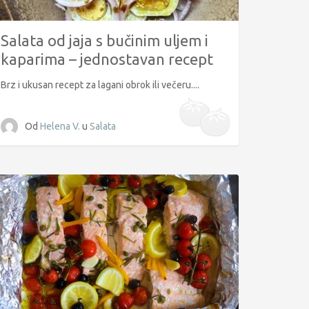
Salata od jaja s bučinim uljem i
kaparima – jednostavan recept
Brz i ukusan recept za lagani obrok ili večeru....
Od
Helena V.
u
Salata