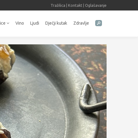
Tražilica
|
Kontakt
|
Oglašavanje
tice
Vino
Ljudi
Dječji kutak
Zdravlje