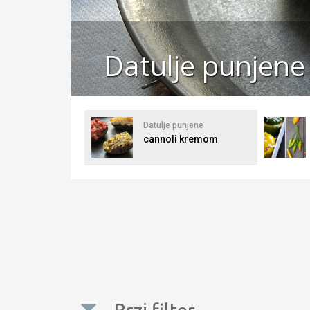
Datulje punjen
Datulje punjene
cannoli kremom