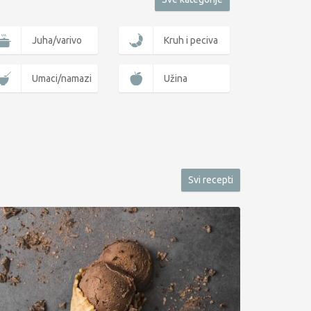
Juha/varivo
Kruh i peciva
Umaci/namazi
Užina
Svi recepti