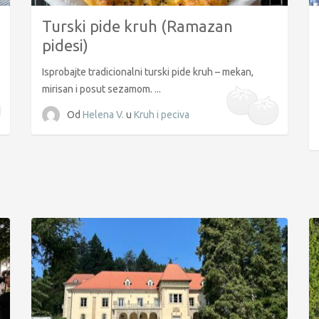
Turski pide kruh (Ramazan
pidesi)
Isprobajte tradicionalni turski pide kruh – mekan,
mirisan i posut sezamom. ...
Od
Helena V.
u
Kruh i peciva