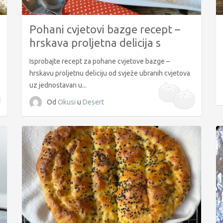
Pohani cvjetovi bazge recept –
hrskava proljetna delicija s
umakom
Isprobajte recept za pohane cvjetove bazge –
hrskavu proljetnu deliciju od svježe ubranih cvjetova
uz jednostavan u...
Od
Okusi
u
Desert